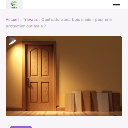
Accueil
›
Travaux
›
Quel saturateur bois choisir pour une
protection optimale ?