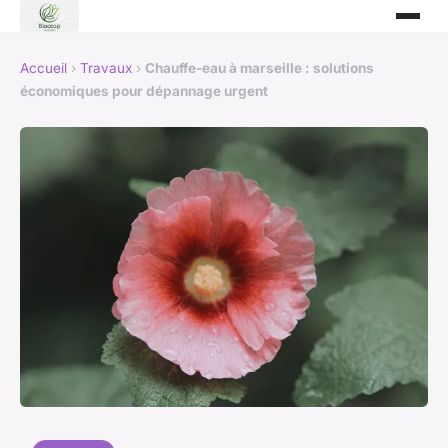
Accueil
›
Travaux
›
Chauffe-eau à marseille : solutions
économiques pour dépannage urgent