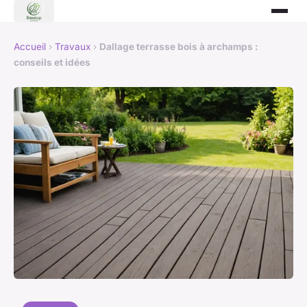
Accueil
›
Travaux
›
Dallage terrasse bois à archamps :
conseils et idées