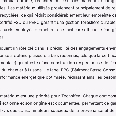
n habitat durable, Technifen mise sur des matériaux écolog
bles. Les matériaux utilisés proviennent principalement de r
recyclées, ce qui réduit considérablement leur empreinte c
certifié FSC ou PEFC garantit une gestion forestière durable
 naturels employés permettent une meilleure efficacité énerg
es.
s jouent un rôle clé dans la crédibilité des engagements en
prise a obtenu plusieurs labels reconnus, tels que la certif
mentale) qui atteste d’une construction respectueuse de l’e
, du chantier à l’usage. Le label BBC (Bâtiment Basse Cons
erformance énergétique optimisée, réduisant ainsi les besoi
s matériaux est une priorité pour Technifen. Chaque compos
lectionné et son origine est documentée, permettant de gar
-à-vis des consommateurs soucieux de la provenance et de 