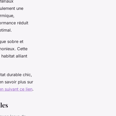
tériaux
eulement une
ermique,
formance réduit
ptimal.
que sobre et
monieux. Cette
abitat alliant
tat durable chic,
n savoir plus sur
en suivant ce lien
.
les