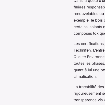
Dans la quête d’u
filières responsa
renouvelables ou 
exemple, le bois 
certains isolants
composés toxiqu
Les certification
Technifen. L’entre
Qualité Environne
toutes les phases
quant à lui une p
climatisation.
La traçabilité de
rigoureusement sé
transparence vis