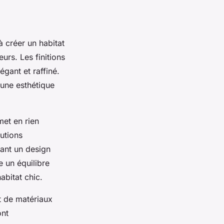
 créer un habitat
urs. Les finitions
gant et raffiné.
 une esthétique
met en rien
lutions
sant un design
 un équilibre
abitat chic.
t de matériaux
ont