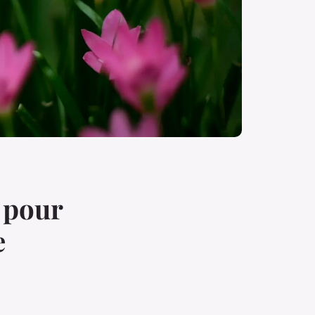
 pour
e