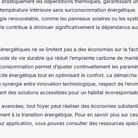
it drastiquement les déperditions thermiques, garantissant u
 température intérieure sans surconsommation énergétique.
rgie renouvelable, comme les panneaux solaires ou les sys
le contribue à diminuer significativement la dépendance au
énergétiques ne se limitent pas à des économies sur la factu
de de vie durable qui réduit l’empreinte carbone de mani
a consommation permet d’ajuster continuellement les paramè
cité énergétique tout en optimisant le confort. La démarche 
e synergie entre innovation technologique, respect de l’env
ant des solutions accessibles pour un habitat écoresponsab
avancées, tout foyer peut réaliser des économies substanti
ment à la transition énergétique. Pour en savoir plus sur ce
eur application, vous pouvez consulter des ressources spéci