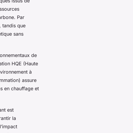
iques issus de
essources
arbone. Par
, tandis que
étique sans
vironnementaux de
ication HQE (Haute
nvironnement à
ommation) assure
ns en chauffage et
ant est
antir la
l’impact