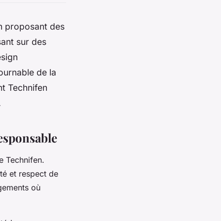
en proposant des
sant sur des
esign
ournable de la
t Technifen
.
responsable
de Technifen.
ité et respect de
ogements où