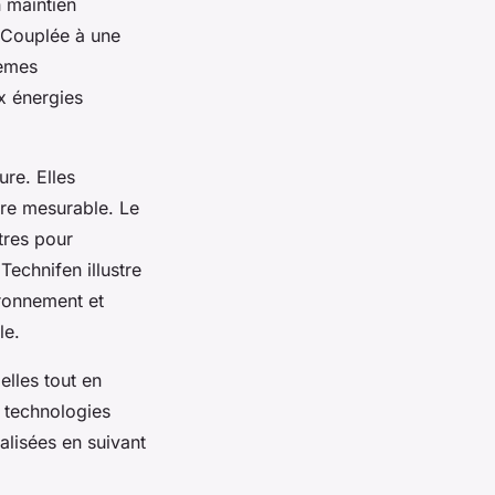
n maintien
 Couplée à une
tèmes
x énergies
re. Elles
ère mesurable. Le
tres pour
Technifen illustre
ironnement et
le.
elles tout en
s technologies
alisées en suivant