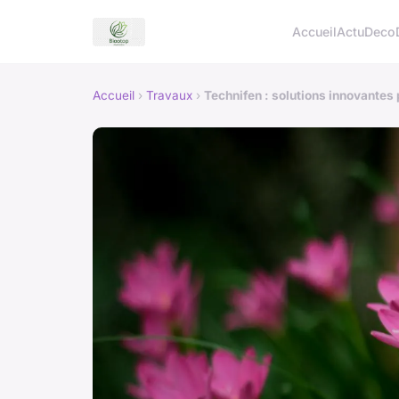
Accueil
Actu
Deco
Accueil
›
Travaux
›
Technifen : solutions innovantes