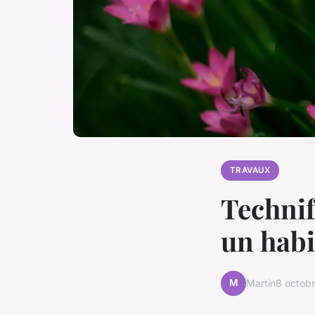
TRAVAUX
Technif
un habi
M
Martin
8 octob