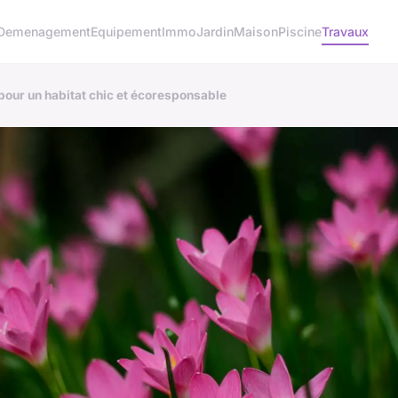
Demenagement
Equipement
Immo
Jardin
Maison
Piscine
Travaux
 pour un habitat chic et écoresponsable