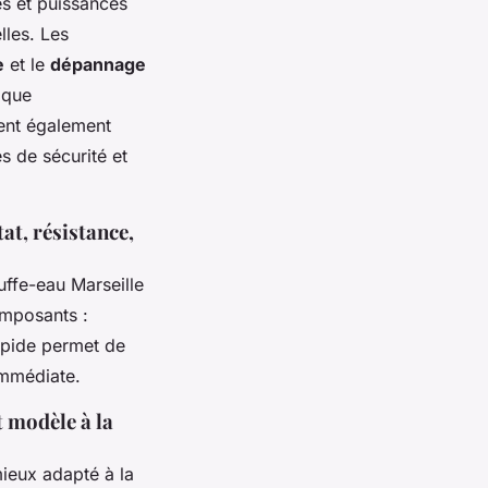
s et puissances
lles. Les
e
et le
dépannage
 que
isent également
es de sécurité et
at, résistance,
uffe-eau Marseille
omposants :
rapide permet de
immédiate.
 modèle à la
 mieux adapté à la