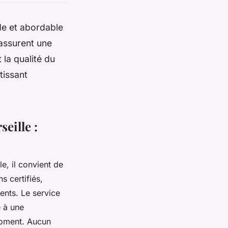
de et abordable
 assurent une
 la qualité du
tissant
eille :
e, il convient de
ns certifiés,
ents. Le service
e à une
moment. Aucun