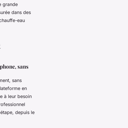
e grande
surée dans des
 chauffe-eau
x
léphone, sans
ment, sans
plateforme en
ée à leur besoin
rofessionnel
 étape, depuis le