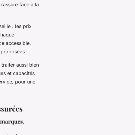
 rassure face à la
ille : les prix
 chaque
ce accessible,
s proposées.
traiter aussi bien
ues et capacités
ervice, pour une
ssurées
s marques,