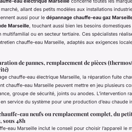
uffe-eau électrique Marseille
concerne toutes les marque
 marché, allant des petits modèles aux installations industrie
viennent aussi pour le
dépannage chauffe-eau gaz Marseill
ude Marseille
, touchant aussi bien les besoins domestiques
 multifamilial ou en secteur tertiaire. Ces spécialistes réal
l’entretien chauffe-eau Marseille, adaptés aux exigences local
aration de pannes, remplacement de pièces (thermost
ité)
ge chauffe-eau électrique Marseille, la réparation fuite cha
t chauffe-eau Marseille peuvent mettre en jeu plusieurs c
tance, groupe de sécurité, joints ou anodes. L’intervention 
e en service du système pour une production d’eau chaude 
 chauffe-eau neufs ou remplacement complet, du petit
, sous 48h
uffe-eau Marseille inclut le conseil pour choisir l’appareil le