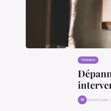
TRAVAUX
Dépanna
interve
M
Martin
9 juillet