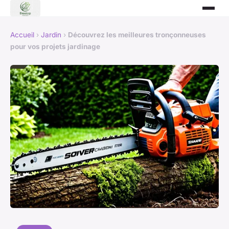
Accueil
›
Jardin
›
Découvrez les meilleures tronçonneuses
pour vos projets jardinage