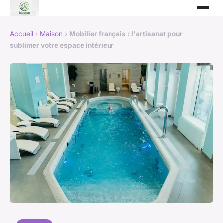
Accueil
›
Maison
›
Mobilier français : l'artisanat pour
sublimer votre espace intérieur