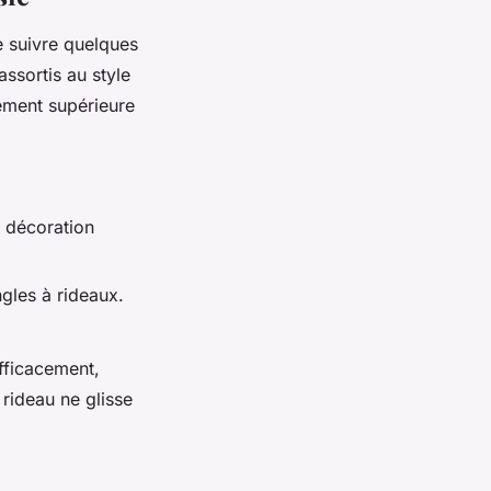
de suivre quelques
ssortis au style
rement supérieure
e décoration
ngles à rideaux.
efficacement,
 rideau ne glisse