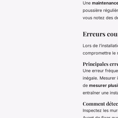
Une
maintenance
poussière réguliè
vous notez des dés
Erreurs cou
Lors de l’installa
compromettre le ré
Principales erre
Une erreur fréqu
inégale. Mesurer 
de
mesurer plusi
entraîner une insta
Comment détect
Inspectez les mur
Avant de fixer quo