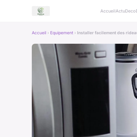
Accueil
Actu
Deco
Accueil
›
Equipement
›
Installer facilement des ridea