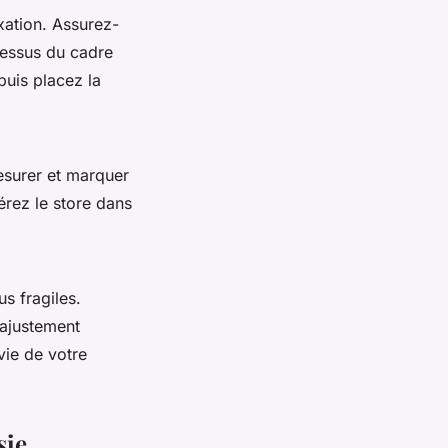
ation. Assurez-
dessus du cadre
 puis placez la
esurer et marquer
érez le store dans
s fragiles.
 ajustement
vie de votre
sie