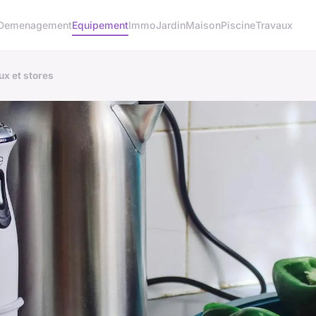
Demenagement
Equipement
Immo
Jardin
Maison
Piscine
Travaux
ux et stores