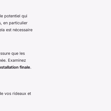
le potentiel qui
, en particulier
ela est nécessaire
assure que les
gnée. Examinez
nstallation finale
.
e vos rideaux et