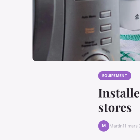
EQUIPEMENT
Install
stores
M
Martin
11 mars