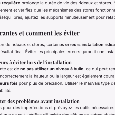
 régulière
prolonge la durée de vie des rideaux et stores. 
rement et vérifiez que les mécanismes des stores fonctionne
équilibres, ajustez les supports minutieusement pour rétabli
rantes et comment les éviter
tion de rideaux et stores, certaines
erreurs installation ride
sultat final. Éviter les principales erreurs garantit une instal
urs à éviter lors de l’installation
ente est de
ne pas utiliser un niveau à bulle
, ce qui peut ren
incorrectement la hauteur ou la largeur est également cour
eurs fois
pour plus de précision. Utiliser le mauvais type de
bilité.
er des problèmes avant installation
s pour des imperfections et prévoyez les outils nécessaires 
i que ce soit, vérifiez s’il existe des câbles ou autres obs